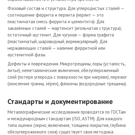
Фазовый состав и структура. Для углеродистых сталей —
соотношение феррита и перлита (перлит — это
пластинчатая смесь феррита и цементита). Для
закалённых сталей — мартенсит (игольчатая структура),
остаточный аустенит. Для чугунов — форма графита
(пластинчатый, шаровидный, вермикулярный). Для
нержавеющих сталей — наличие ферритной или
аустенитной фазы.
Дефекты и повреждения. Микротрещины, поры (усталость,
литьё), неметаллические включения, обезуглероженный
слой (потеря углерода с поверхности при нагреве), пережог
(окисление границ зёрен), флокены (водородные трещины).
Стандарты и документирование
Металлографические исследования проводятся по ГОСТам
и международным стандартам (ISO, ASTM). Для каждого
типа оценки (зерно, включения, толщина покрытия, глубина
обезуглероженного слоя) существует своя методика.