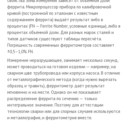
свойства зоны измерения зависят от объёмной доли
феррита. Микропроцессор прибора по калибровочной
кривой (построенной по эталонам с известным
содержанием феррита) выдаёт результат либо в
процентах (FN — Ferrite Number, условные единицы), либо в
процентах объёмной доли. Для разных марок сталей и
типов датчиков существуют таблицы пересчёта.
Погрешность современных ферритометров составляет
±0,5–1,0% FN.
Измерение неразрушающее, занимает несколько секунд,
может проводиться на готовом изделии — например, на
сварном шве трубопровода или корпуса насоса. В отличие
от металлографического метода (когда нужно вырезать
образец и травить), ферритометр даёт результат
мгновенно и на месте. Однако он не показывает
распределение феррита по сечению — только
интегральное значение. Поэтому для аттестации
технологии сварки или для спорных случаев используются
и металлография, и ферритометрия вместе.