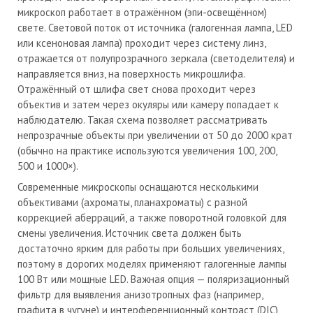
микроскоп работает в отражённом (эпи-освещённом)
свете. Световой поток от источника (галогенная лампа, LED
или ксеноновая лампа) проходит через систему линз,
отражается от полупрозрачного зеркала (светоделителя) и
направляется вниз, на поверхность микрошлифа.
Отражённый от шлифа свет снова проходит через
объектив и затем через окуляры или камеру попадает к
наблюдателю. Такая схема позволяет рассматривать
непрозрачные объекты при увеличении от 50 до 2000 крат
(обычно на практике используются увеличения 100, 200,
500 и 1000×).
Современные микроскопы оснащаются несколькими
объективами (ахроматы, планахроматы) с разной
коррекцией аберраций, а также поворотной головкой для
смены увеличения. Источник света должен быть
достаточно ярким для работы при больших увеличениях,
поэтому в дорогих моделях применяют галогенные лампы
100 Вт или мощные LED. Важная опция — поляризационный
фильтр для выявления анизотропных фаз (например,
графита в чугуне) и интерференционный контраст (DIC)