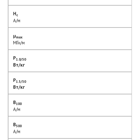
H
c
А/м
μ
max
МГн/м
P
1.0/50
Вт/кг
P
1.5/50
Вт/кг
B
100
А/м
B
500
А/м