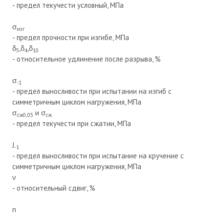
- предел текучести условный, МПа
σ
изг
- предел прочности при изгибе, МПа
δ
,δ
,δ
5
4
10
- относительное удлинение после разрыва, %
σ
-1
- предел выносливости при испытании на изгиб с
симметричным циклом нагружения, МПа
σ
и σ
сж0,05
сж
- предел текучести при сжатии, МПа
J
-1
- предел выносливости при испытание на кручение с
симметричным циклом нагружения, МПа
ν
- относительный сдвиг, %
n