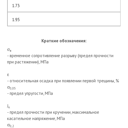
1.73
1.95
Краткие обозначения:
σ
в
- временное сопротивление разрыву (предел прочности
при растяжении), МПа
ε
- относительная осадка при появлении первой трещины, %
σ
0,05
- предел упругости, МПа
J
к
- предел прочности при кручении, максимальное
касательное напряжение, МПа
σ
0,2