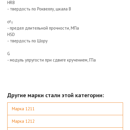
HRB
- твердость по Роквеллу, шкала В
σ
t
Т
- предел длительной прочности, МПа
HSD
- твердость по Шору
G
- модуль упругости при сдвиге кручением, ГПа
Другие марки стали этой категории:
Марка 1211
Марка 1212