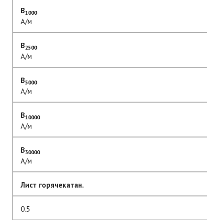
B
1000
А/м
B
2500
А/м
B
5000
А/м
B
10000
А/м
B
30000
А/м
Лист горячекатан.
0.5