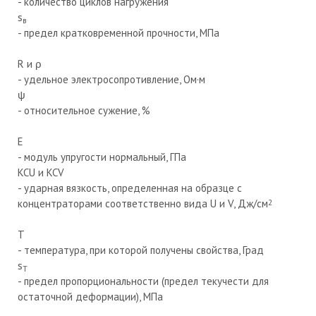
- количество циклов нагружения
s
в
- предел кратковременной прочности, МПа
R и ρ
- удельное электросопротивление, Ом·м
ψ
- относительное сужение, %
E
- модуль упругости нормальный, ГПа
KCU и KCV
- ударная вязкость, определенная на образце с
концентраторами соответственно вида U и V, Дж/см
2
T
- температура, при которой получены свойства, Град
s
T
- предел пропорциональности (предел текучести для
остаточной деформации), МПа