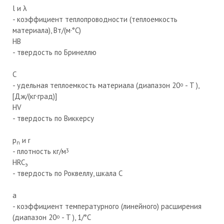
l и λ
- коэффициент теплопроводности (теплоемкость
материала), Вт/(м·°С)
HB
- твердость по Бринеллю
C
- удельная теплоемкость материала (диапазон 20
- T ),
o
[Дж/(кг·град)]
HV
- твердость по Виккерсу
p
и r
n
- плотность кг/м
3
HRC
э
- твердость по Роквеллу, шкала С
а
- коэффициент температурного (линейного) расширения
(диапазон 20
- T ), 1/°С
o