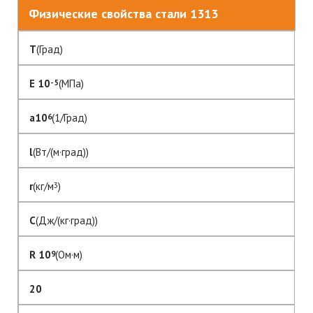
Физические свойства стали 1313
T
(Град)
E 10
(МПа)
- 5
a10
(1/Град)
6
l
(Вт/(м·град))
r
(кг/м
)
3
C
(Дж/(кг·град))
R 10
(Ом·м)
9
20