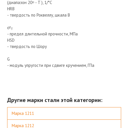
(диапазон 20
- T ), 1/°С
o
HRB
- твердость по Роквеллу, шкала В
σ
t
Т
- предел длительной прочности, МПа
HSD
- твердость по Шору
G
- модуль упругости при сдвиге кручением, ГПа
Другие марки стали этой категории:
Марка 1211
Марка 1212