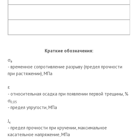
Краткие обозначения:
σ
в
- временное сопротивление разрыву (предел прочности
при растяжении), МПа
ε
- относительная осадка при появлении первой трещины, %
σ
0,05
- предел упругости, МПа
J
к
- предел прочности при кручении, максимальное
касательное напряжение, МПа