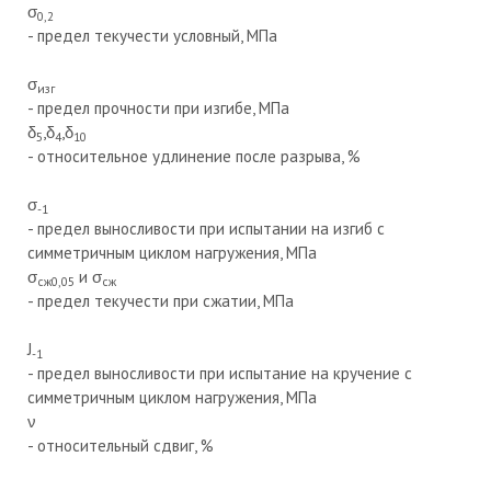
σ
0,2
- предел текучести условный, МПа
σ
изг
- предел прочности при изгибе, МПа
δ
,δ
,δ
5
4
10
- относительное удлинение после разрыва, %
σ
-1
- предел выносливости при испытании на изгиб с
симметричным циклом нагружения, МПа
σ
и σ
сж0,05
сж
- предел текучести при сжатии, МПа
J
-1
- предел выносливости при испытание на кручение с
симметричным циклом нагружения, МПа
ν
- относительный сдвиг, %