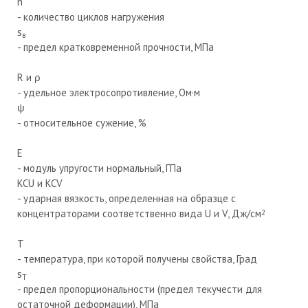
n
- количество циклов нагружения
s
в
- предел кратковременной прочности, МПа
R и ρ
- удельное электросопротивление, Ом·м
ψ
- относительное сужение, %
E
- модуль упругости нормальный, ГПа
KCU и KCV
- ударная вязкость, определенная на образце с
концентраторами соответственно вида U и V, Дж/см
2
T
- температура, при которой получены свойства, Град
s
T
- предел пропорциональности (предел текучести для
остаточной деформации), МПа