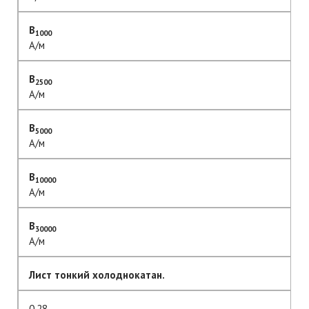
B
1000
А/м
B
2500
А/м
B
5000
А/м
B
10000
А/м
B
30000
А/м
Лист тонкий холоднокатан.
0.28