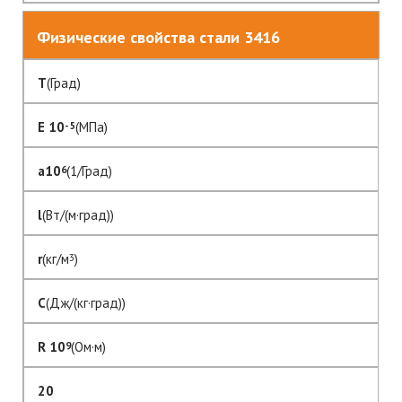
Физические свойства стали 3416
T
(Град)
E 10
(МПа)
- 5
a10
(1/Град)
6
l
(Вт/(м·град))
r
(кг/м
)
3
C
(Дж/(кг·град))
R 10
(Ом·м)
9
20