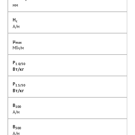
мм
H
c
А/м
μ
max
МГн/м
P
1.0/50
Вт/кг
P
1.5/50
Вт/кг
B
100
А/м
B
500
А/м