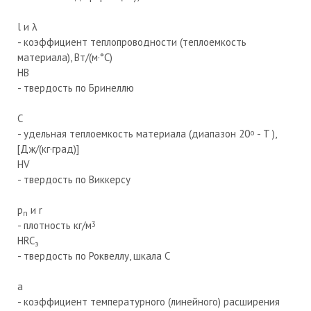
l и λ
- коэффициент теплопроводности (теплоемкость
материала), Вт/(м·°С)
HB
- твердость по Бринеллю
C
- удельная теплоемкость материала (диапазон 20
- T ),
o
[Дж/(кг·град)]
HV
- твердость по Виккерсу
p
и r
n
- плотность кг/м
3
HRC
э
- твердость по Роквеллу, шкала С
а
- коэффициент температурного (линейного) расширения