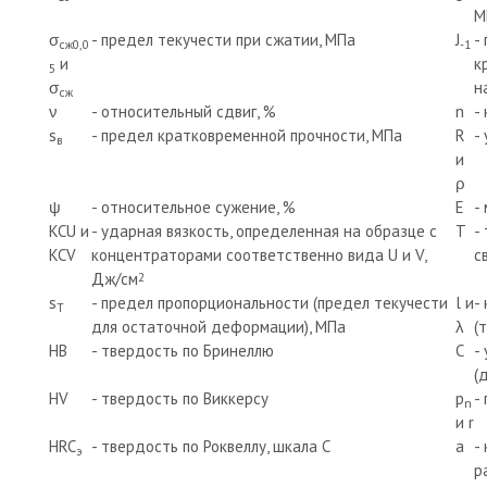
М
σ
- предел текучести при сжатии, МПа
J
-
сж0,0
-1
и
к
5
σ
н
сж
ν
- относительный сдвиг, %
n
-
s
- предел кратковременной прочности, МПа
R
-
в
и
ρ
ψ
- относительное сужение, %
E
-
KCU и
- ударная вязкость, определенная на образце с
T
-
KCV
концентраторами соответственно вида U и V,
с
Дж/см
2
s
- предел пропорциональности (предел текучести
l и
-
T
для остаточной деформации), МПа
λ
(
HB
- твердость по Бринеллю
C
-
(
HV
- твердость по Виккерсу
p
-
n
и r
HRC
- твердость по Роквеллу, шкала С
а
-
э
р