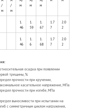
/
/
м
м
м
м
м
1.
1.
1.
1.7
2.0
46
59
67
7
2
1.
1.
1.
1.7
2.0
46
6
68
7
2
ия:
 относительная осадка при появлении
ервой трещины, %
 предел прочности при кручении,
аксимальное касательное напряжение, МПа
 предел прочности при изгибе, МПа
 предел выносливости при испытании на
згиб с симметричным циклом нагружения,