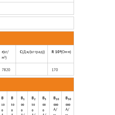
r
(кг/
C
(Дж/(кг·град))
R 10
(Ом·м)
9
м
)
3
7820
170
B
B
B
B
B
B
B
1
2
5
10
30
10
50
00
50
00
000
000
А/
А/
0
0
0
0
0
А
А
А/
А/
А/
м
м