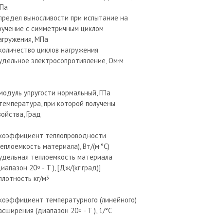
Па
 предел выносливости при испытание на
ручение с симметричным циклом
агружения, МПа
 количество циклов нагружения
 удельное электросопротивление, Ом·м
 модуль упругости нормальный, ГПа
 температура, при которой получены
войства, Град
 коэффициент теплопроводности
теплоемкость материала), Вт/(м·°С)
 удельная теплоемкость материала
диапазон 20
- T ), [Дж/(кг·град)]
o
 плотность кг/м
3
 коэффициент температурного (линейного)
асширения (диапазон 20
- T ), 1/°С
o