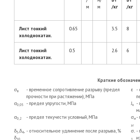
м
м
/кг
/кг
Лист тонкий
0.65
3.5
8
холоднокатан.
Лист тонкий
0.5
2.6
6
холоднокатан.
Краткие обозначен
σ
- временное сопротивление разрыву (предел
ε
-
в
прочности при растяжении), МПа
п
σ
- предел упругости, МПа
J
-
0,05
к
м
σ
- предел текучести условный, МПа
σ
-
0,2
и
зг
δ
,δ
,
- относительное удлинение после разрыва, %
σ
-
5
4
-
δ
и
10
1