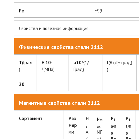
Fe
~99
Свойства и полезная информация:
Физические свойства стали 2112
T
(Град
E 10
a10
(1/
l
(Вт/(м·град)
-
6
)
(МПа)
Град)
)
5
20
Магнитные свойства стали 2112
Сортамент
Раз
H
μ
P
P
m
1.
1.
мер
c
ax
0/5
5/5
мм
А
МГ
0
0
/
н/
Вт
Вт